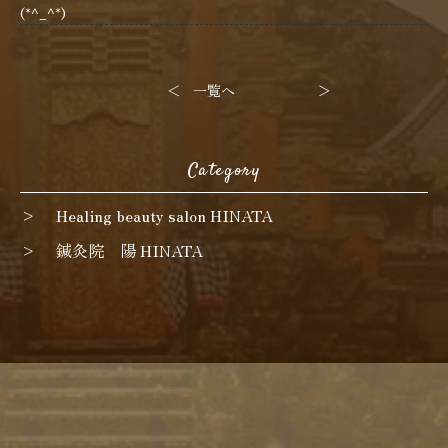
(*^_^*)
＜
一覧へ
＞
Category
Healing beauty salon HINATA
鍼灸院 陽 HINATA