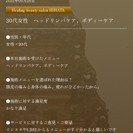
2022年05月26日
Healing beauty salon HINATA
鍼灸院 陽 HINATA
30代女性 ヘッドリンパケア、ボディーケア
Healing beauty salon
HINATA
●性別・年代
女性・30代
メニュー／料金
●本日施術を受けたメニュー
ヘッドリンパケア、ボディーケア
●施術メニューを選ばれた理由は？
頭皮の痛みと身体の痛み、疲れがひどかったから。
●施術に対する満足度
かなり満足
●サービスに対するご意見・ご要望
インスタやLINEからもメニューがすぐ分かると嬉しいです